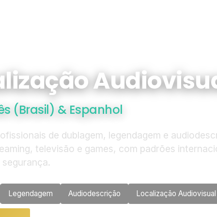
lização Audiovisu
s (Brasil) & Espanhol
rofissionais de dublagem, legendagem e audiodesc
reaming, televisão e games, com padrões internaci
e segurança.
Legendagem
Audiodescrição
Localização Audiovisual