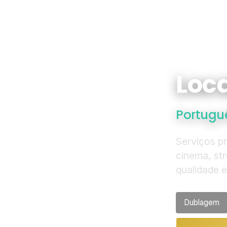
Loca
Portuguê
Serviços p
cinema, st
qualidade 
Dublagem