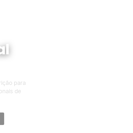
al
rição para
onais de